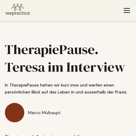
Baden
St. Gallen
TherapiePause.
Basel
Winterthur
Teresa im Interview
Bern
Zug
Lucerne
Zurich
In TherapiePause halten wir kurz inne und werfen einen
persönlichen Blick auf das Leben in und ausserhalb der Praxis.
If you or someone you know is experiencing an emergency
Marco Mülhaupt
and needs immediate help, please call
143
. Or find additional
emergency resources
here
.
© 2026 WePractice.