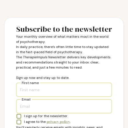
Subscribe to the newsletter
Your monthly overview of what matters most in the world
of psychotherapy.
In daily practice, there’s often little time to stay updated
in the fast-paced field of psychotherapy.
The
TherapieImpuls
Newsletter delivers key developments
and recommendations straight to your inbox: clear,
practical, and just a few minutes to read.
Sign up now and stay up to date.
First name
Email
I sign up for the newsletter.
I agree to the
privacy policy
.
You’ll regularly receive emails with insights, news, and