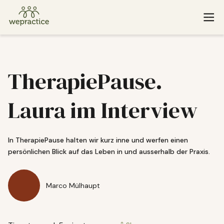
Baden
St. Gallen
TherapiePause.
Basel
Winterthur
Laura im Interview
Bern
Zug
Lucerne
Zurich
In TherapiePause halten wir kurz inne und werfen einen
persönlichen Blick auf das Leben in und ausserhalb der Praxis.
If you or someone you know is experiencing an emergency
Marco Mülhaupt
and needs immediate help, please call
143
. Or find additional
emergency resources
here
.
© 2026 WePractice.