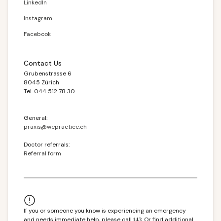
LinkedIn
Instagram
Facebook
Contact Us
Grubenstrasse 6
8045 Zürich
Tel. 044 512 78 30
General:
praxis@wepractice.ch
Doctor referrals:
Referral form
If you or someone you know is experiencing an emergency
and needs immediate help, please call
143
. Or find additional