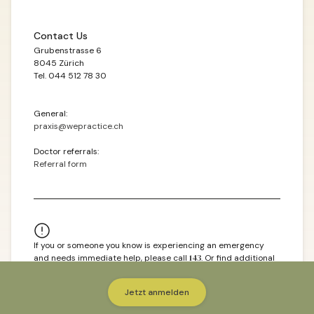
Contact Us
Grubenstrasse 6
8045 Zürich
Tel. 044 512 78 30
General:
praxis@wepractice.ch
Doctor referrals:
Referral form
If you or someone you know is experiencing an emergency
and needs immediate help, please call
143
. Or find additional
emergency resources
here
.
© 2026 WePractice.
Jetzt anmelden