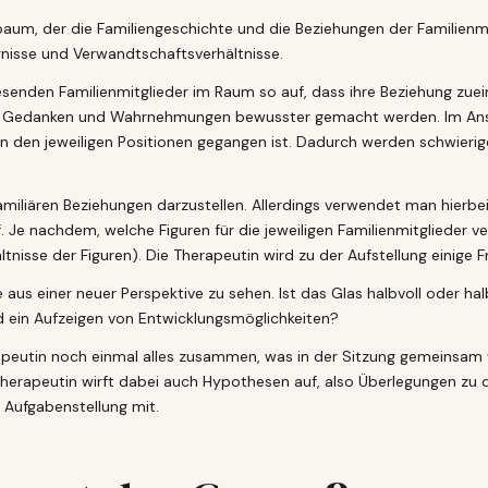
mbaum, der die Familiengeschichte und die Beziehungen der Familienmi
nisse und Verwandtschaftsverhältnisse.
nwesenden Familienmitglieder im Raum so auf, dass ihre Beziehung zue
, Gedanken und Wahrnehmungen bewusster gemacht werden. Im Ansch
 in den jeweiligen Positionen gegangen ist. Dadurch werden schwieri
amiliären Beziehungen darzustellen. Allerdings verwendet man hierbei
e nachdem, welche Figuren für die jeweiligen Familienmitglieder ve
isse der Figuren). Die Therapeutin wird zu der Aufstellung einige Fr
se aus einer neuer Perspektive zu sehen. Ist das Glas halbvoll oder hal
d ein Aufzeigen von Entwicklungsmöglichkeiten?
apeutin noch einmal alles zusammen, was in der Sitzung gemeinsam 
 Therapeutin wirft dabei auch Hypothesen auf, also Überlegungen 
 Aufgabenstellung mit.