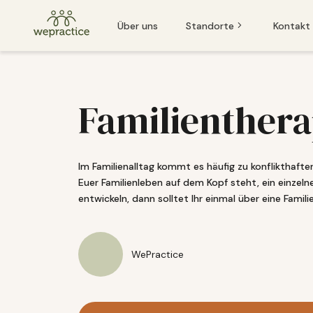
Über uns
Standorte
Kontakt
Baden
Baden
Basel
Familienthera
Basel
Bern
Bern
Luzern
Im Familienalltag kommt es häufig zu konflikthaft
Luzern
Euer Familienleben auf dem Kopf steht, ein einzeln
St. Gallen
entwickeln, dann solltet Ihr einmal über eine Famili
Winterthur
Wenn Sie oder jemand, den Sie kennen, einen Notfall hat und so
WePractice
Zug
Zürich