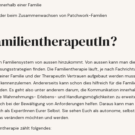
nerhalb einer Familie
 oder beim Zusammenwachsen von Patchwork-Familien
amilientherapeutIn?
dem Familiensystem von aussen hinzukommt. Von aussen kann man die 
ngsstrategien finden. Die Familientherapie läuft, je nach Fachric
einer Familie und der TherapeutIn Vertrauen aufgebaut werden muss
r kennenzulernen. Andererseits kann schon dies hilfreich für die Fami
en. Es geht also unter anderem darum, die Kommunikation innerhalb
, die Wahrnehmungs- Erlebens- und Handlungsmöglichkeiten zu erweit
ch bei der Bewältigung von Anforderungen helfen. Daraus kann man L
h als ExpertInnen Eurer Selbst. Sie sehen Euch als autonome, selb
as verändern möchten und werden.
therapie zählt folgendes: