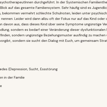
sychotherapeutInnen durchgeführt. In der Systemischen Familienther
Blick auf das gesamte Familiensystem. Sehr häufig sind es Jugendlic
ten, bekommen vermehrt schlechte Schulnoten, leiden unter psychisc
 zu nennen. Leider wird dann allzu oft der Fokus nur auf das Kind ode
 man davon aus, dass dieses Kind über seine Symptome ungünstige V
dlung, sondern es bedarf einer Veränderung dieser dysfunktionalen M
 finden, sondern ungünstige Beziehungsmuster ausfindig zu machen 
g vorgibt, sondern sie sucht den Dialog mit Euch, um gemeinsam Stra
?
iedes (Depression, Sucht, Essstörung
n in der Familie
ie