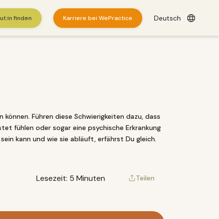
Deutsch
t:in finden
Karriere bei WePractice
n können. Führen diese Schwierigkeiten dazu, dass
astet fühlen oder sogar eine psychische Erkrankung
sein kann und wie sie abläuft, erfährst Du gleich.
rcen
hier
.
© 2026 WePractice.
Lesezeit: 5 Minuten
Teilen