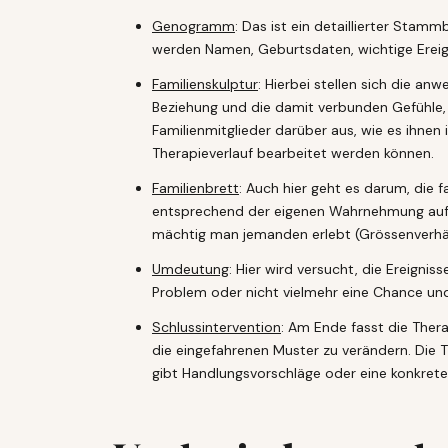
Genogramm
: Das ist ein detaillierter Stam
werden Namen, Geburtsdaten, wichtige Ereig
Familienskulptur
: Hierbei stellen sich die a
Beziehung und die damit verbunden Gefühle
Familienmitglieder darüber aus, wie es ihnen
Therapieverlauf bearbeitet werden können.
Familienbrett
: Auch hier geht es darum, die f
entsprechend der eigenen Wahrnehmung auf. J
mächtig man jemanden erlebt (Grössenverhältn
Umdeutung
: Hier wird versucht, die Ereignis
Problem oder nicht vielmehr eine Chance un
Schlussintervention
: Am Ende fasst die Ther
die eingefahrenen Muster zu verändern. Die
gibt Handlungsvorschläge oder eine konkrete