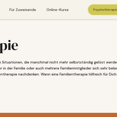
Für Zuweisende
Online-Kurse
Psychotherapeu
St. Gallen
pie
Winterthur
Zug
en Situationen, die manchmal nicht mehr selbstständig gelöst werde
Zürich
er in der Familie oder auch mehrere Familienmitglieder sich sehr bel
entherapie nachdenken. Wann eine Familientherapie hilfreich für Dich 
fortige Hilfe benötigt, rufen Sie bitte 143 an. Finden Sie weitere Notfallressou