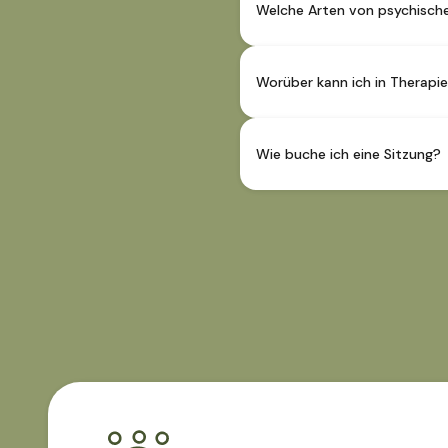
Sprachabdeckung finden Sie i
Welche Arten von psychisch
Psychotherapie kann bei eine
Angstzuständen, Trauma, Pers
Worüber kann ich in Therapi
Lebensereignisse zu bewälti
Sie können über alles spreche
entscheiden selbst, welche
Wie buche ich eine Sitzung?
Dank dem Anfrageformular kön
eine Terminkoordinierung bei