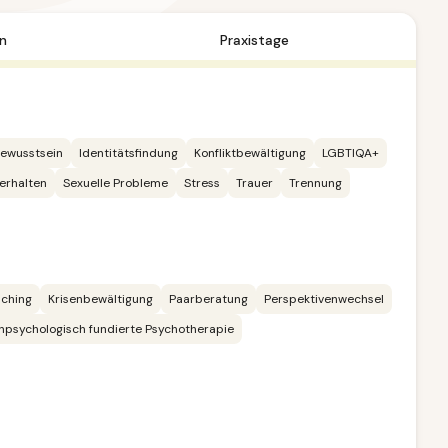
n
Praxistage
bewusstsein
Identitätsfindung
Konfliktbewältigung
LGBTIQA+
verhalten
Sexuelle Probleme
Stress
Trauer
Trennung
ching
Krisenbewältigung
Paarberatung
Perspektivenwechsel
npsychologisch fundierte Psychotherapie