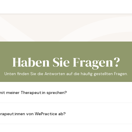
Haben Sie Fragen?
Unten finden Sie die Antworten auf die häufig gestellten Fragen.
 mit meiner Therapeut:in sprechen?
 anbietet sind Sitzungen auch über Videocall möglich. Diese Angabe 
rapeut:innen von WePractice ab?
en Deutsch und oftmals auch Englisch und weitere Fremdsprachen 