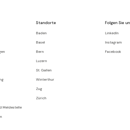
Standorte
Folgen Sie u
Baden
LinkedIn
Basel
Instagram
gen
Bern
Facebook
Luzern
St. Gallen
ng
Winterthur
Zug
Zürich
d Meldestelle
en