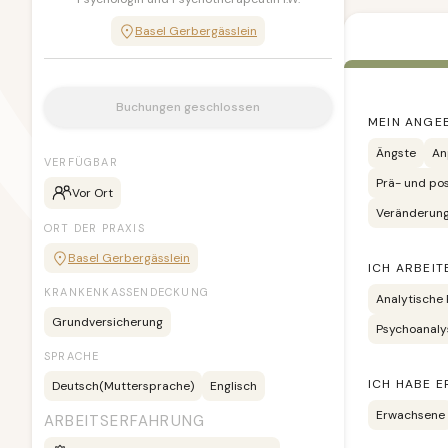
Basel Gerbergässlein
Buchungen geschlossen
MEIN ANGE
Ängste
An
VERFÜGBAR
Prä- und po
Vor Ort
Veränderun
ORT DER PRAXIS
Basel Gerbergässlein
ICH ARBEIT
KRANKENKASSENDECKUNG
Analytische 
Grundversicherung
Psychoanaly
SPRACHE
ICH HABE E
Deutsch
(Muttersprache)
Englisch
Erwachsene
ARBEITSERFAHRUNG