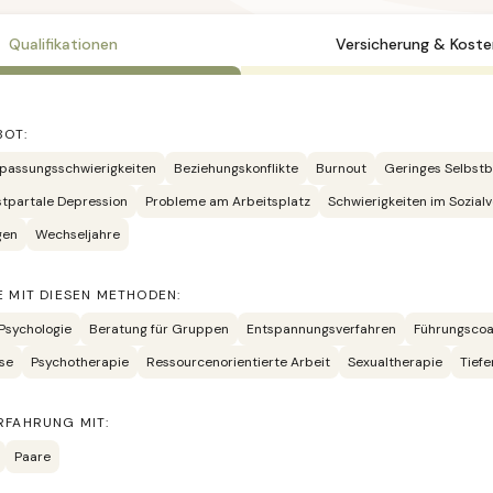
Qualifikationen
Versicherung & Koste
BOT:
passungsschwierigkeiten
Beziehungskonflikte
Burnout
Geringes Selbst
stpartale Depression
Probleme am Arbeitsplatz
Schwierigkeiten im Sozial
gen
Wechseljahre
E MIT DIESEN METHODEN:
Psychologie
Beratung für Gruppen
Entspannungsverfahren
Führungscoa
se
Psychotherapie
Ressourcenorientierte Arbeit
Sexualtherapie
Tiefe
RFAHRUNG MIT:
Paare