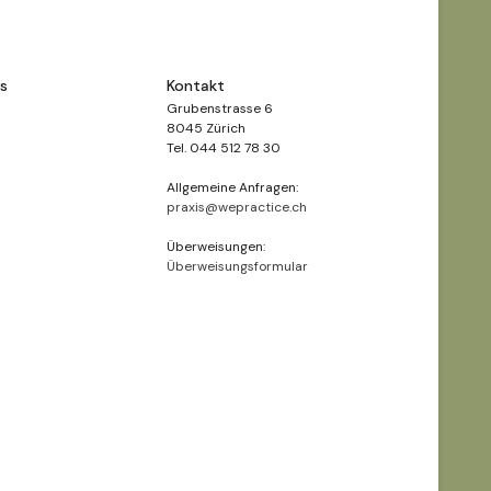
ns
Kontakt
Grubenstrasse 6
8045 Zürich
Tel. 044 512 78 30
Allgemeine Anfragen:
praxis@wepractice.ch
Überweisungen:
Überweisungsformular