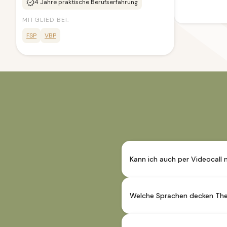
4
Jahre praktische Berufserfahrung
MITGLIED BEI:
FSP
VBP
Kann ich auch per Videocall
Sofern die Therapeut:in dies
ersichtlich.
Welche Sprachen decken The
Unsere Therapeut:innen deck