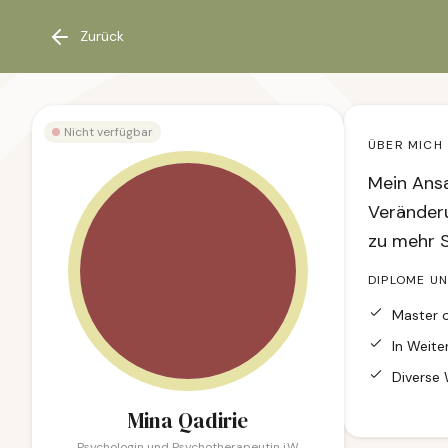
Zurück
Nicht verfügbar
ÜBER MICH
Mein Ansa
Veränderu
zu mehr S
DIPLOME U
Master o
In Weite
Diverse 
Mina Qadirie
Psychologin und Psychotherapeutin i.W.