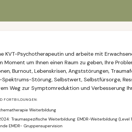
ine KVT-Psychotherapeutin und arbeite mit Erwachsen
m Moment um Ihnen einen Raum zu geben, Ihre Proble
nen, Burnout, Lebenskrisen, Angststörungen, Traumaf
Spektrums-Störung, Selbstwert, Selbstfürsorge, Res
hrem Weg zur Symptomreduktion und Verbesserung Ihr
ND FORTBILDUNGEN:
chematherapie Weiterbildung
024: Traumaspezifische Weiterbildung: EMDR-Weiterbildung (Level 1
fende EMDR- Gruppensupervision