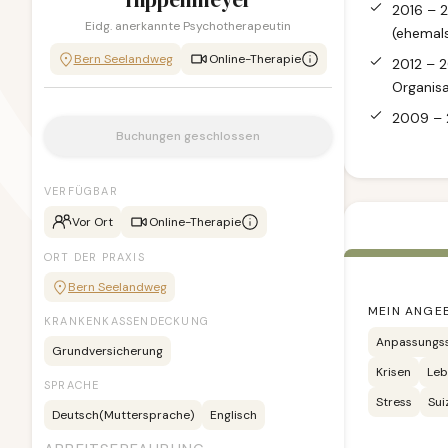
2016 – 2
Eidg. anerkannte Psychotherapeutin
(ehemal
Bern Seelandweg
Online-Therapie
2012 – 2
Organis
2009 – 2
Buchungen geschlossen
VERFÜGBAR
Vor Ort
Online-Therapie
ORT DER PRAXIS
Bern Seelandweg
MEIN ANGE
KRANKENKASSENDECKUNG
Anpassungss
Grundversicherung
Krisen
Leb
SPRACHE
Stress
Sui
Deutsch
(Muttersprache)
Englisch