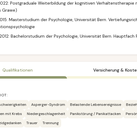
022: Postgraduale Weiterbildung der kognitiven Verhaltenstherapie 
s Grawe)
015: Masterstudium der Psychologie, Universität Bern. Vertiefungsri
ationspsychologie
012: Bachelorstudium der Psychologie, Universität Bern. Hauptfach
Qualifikationen
Versicherung & Koste
BOT:
chwierigkeiten
Asperger-Syndrom
Belastende Lebensereignisse
Bezieh
en mit Krebs
Niedergeschlagenheit
Panikstörung / Panikattacken
Persön
zidgedanken
Trauer
Trennung