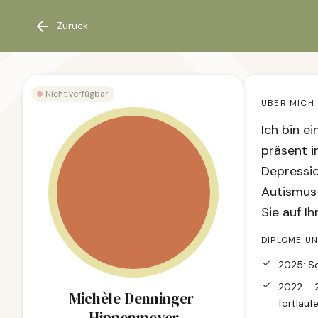
Zurück
Nicht verfügbar
ÜBER MICH
Ich bin e
präsent i
Depressio
Autismus-
Sie auf I
DIPLOME U
2025: S
2022 – 2
Michèle Denninger-
fortlau
Hippenmeyer