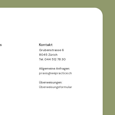
ns
Kontakt
Grubenstrasse 6
8045 Zürich
Tel. 044 512 78 30
Allgemeine Anfragen:
praxis@wepractice.ch
Überweisungen:
Überweisungsformular