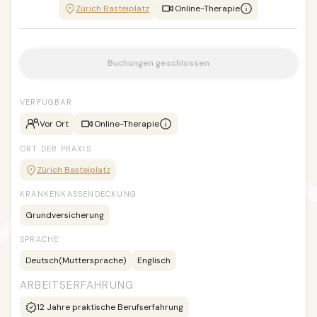
Zürich Basteiplatz
Online-Therapie
Buchungen geschlossen
VERFÜGBAR
Vor Ort
Online-Therapie
ORT DER PRAXIS
Zürich Basteiplatz
KRANKENKASSENDECKUNG
Grundversicherung
SPRACHE
Deutsch
(Muttersprache)
Englisch
ARBEITSERFAHRUNG
12
Jahre praktische Berufserfahrung