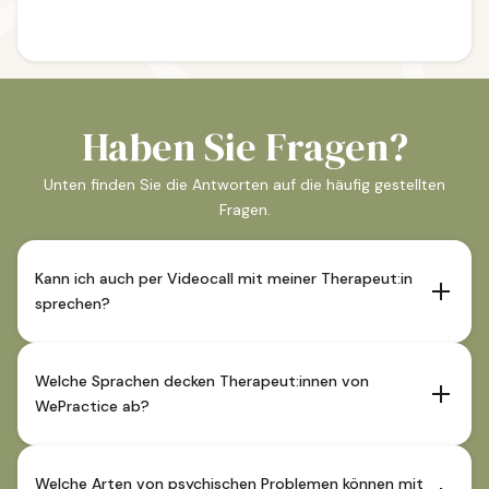
Haben Sie Fragen?
Unten finden Sie die Antworten auf die häufig gestellten
Fragen.
Kann ich auch per Videocall mit meiner Therapeut:in
sprechen?
Sofern die Therapeut:in dies anbietet sind Sitzungen auch
über Videocall möglich. Diese Angabe ist im
Welche Sprachen decken Therapeut:innen von
Therapeutenprofil ersichtlich.
WePractice ab?
Unsere Therapeut:innen decken Deutsch und oftmals
auch Englisch und weitere Fremdsprachen ab. Nähere
Welche Arten von psychischen Problemen können mit