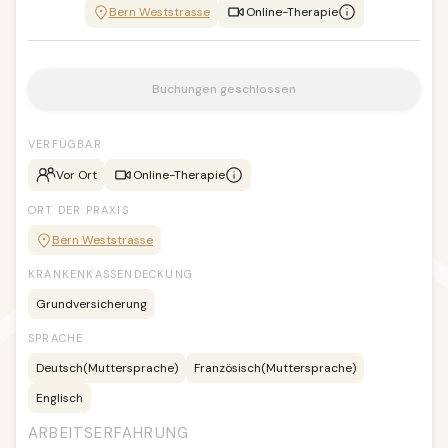
Bern Weststrasse
Online-Therapie
Buchungen geschlossen
VERFÜGBAR
Vor Ort
Online-Therapie
ORT DER PRAXIS
Bern Weststrasse
KRANKENKASSENDECKUNG
Grundversicherung
SPRACHE
Deutsch
(Muttersprache)
Französisch
(Muttersprache)
Englisch
ARBEITSERFAHRUNG