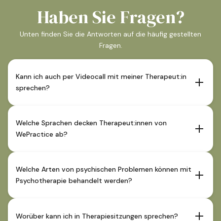
Haben Sie Fragen?
Unten finden Sie die Antworten auf die häufig gestellten
Fragen.
Kann ich auch per Videocall mit meiner Therapeut:in
sprechen?
Sofern die Therapeut:in dies anbietet sind Sitzungen auch
über Videocall möglich. Diese Angabe ist im
Welche Sprachen decken Therapeut:innen von
Therapeutenprofil ersichtlich.
WePractice ab?
Unsere Therapeut:innen decken Deutsch und oftmals
auch Englisch und weitere Fremdsprachen ab. Nähere
Welche Arten von psychischen Problemen können mit
Angaben zur Sprachabdeckung finden Sie im Profil der
Psychotherapie behandelt werden?
Therapeut:innen.
Psychotherapie kann bei einer Vielzahl von psychischen
Problemen eingesetzt werden, wie z.B. bei Depressionen,
Worüber kann ich in Therapiesitzungen sprechen?