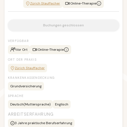
Zürich Stauffacher
Online-Therapie
Buchungen geschlossen
VERFÜGBAR
Vor Ort
Online-Therapie
ORT DER PRAXIS
Zürich Stauffacher
KRANKENKASSENDECKUNG
Grundversicherung
SPRACHE
Deutsch
(Muttersprache)
Englisch
ARBEITSERFAHRUNG
3
Jahre praktische Berufserfahrung