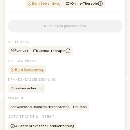
Bern Seelandweg
Online-Therapie
Buchungen geschlossen
VERFÜGBAR
Vor Ort
Online-Therapie
ORT DER PRAXIS
Bern Seelandweg
KRANKENKASSENDECKUNG
Grundversicherung
SPRACHE
Schweizerdeutsch
(Muttersprache)
Deutsch
ARBEITSERFAHRUNG
4
Jahre praktische Berufserfahrung