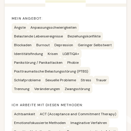
MEIN ANGEBOT:
Ängste
Anpassungsschwierigkeiten
Belastende Lebensereignisse
Beziehungskonflikte
Blockaden
Burnout
Depression
Geringer Selbstwert
Identitätsfindung
Krisen
LGBTIQA+
Panikstörung / Panikattacken
Phobie
Posttraumatische Belastungsstörung (PTBS)
Schlafprobleme
Sexuelle Probleme
Stress
Trauer
Trennung
Veränderungen
Zwangsstörung
ICH ARBEITE MIT DIESEN METHODEN:
Achtsamkeit
ACT (Acceptance and Commitment Therapy)
Emotionsfokussierte Methoden
Imaginative Verfahren