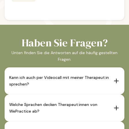
Haben Sie Fragen?
Unten finden Sie die Antworten auf die häufig gestellten
Fragen.
Kann ich auch per Videocall mit meiner Therapeut:in
sprechen?
Sofern die Therapeut:in dies anbietet sind Sitzungen auch
über Videocall möglich. Diese Angabe ist im
Welche Sprachen decken Therapeut:innen von
Therapeutenprofil ersichtlich.
WePractice ab?
Unsere Therapeut:innen decken Deutsch und oftmals