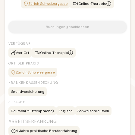
Zürich Schweizergasse
Online-Therapie
Buchungen geschlossen
VERFÜGBAR
Vor Ort
Online-Therapie
ORT DER PRAXIS
Zürich Schweizergasse
KRANKENKASSENDECKUNG
Grundversicherung
SPRACHE
Deutsch
(Muttersprache)
Englisch
Schweizerdeutsch
ARBEITSERFAHRUNG
4
Jahre praktische Berufserfahrung