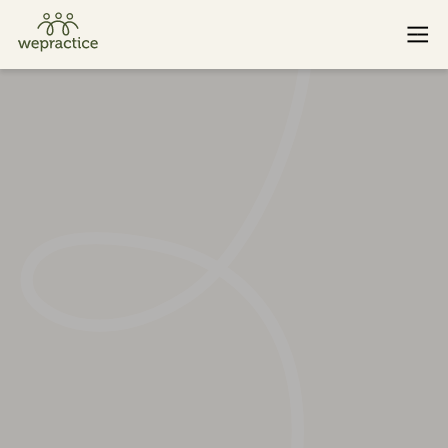
Baden
St. Gallen
Basel
Winterthur
Bern
Zug
Luzern
Zürich
Wenn Sie oder jemand, den Sie kennen, einen Notfall hat und
sofortige Hilfe benötigt, rufen Sie bitte 143 an. Finden Sie
weitere Notfallressourcen
hier
.
© 2026 WePractice.