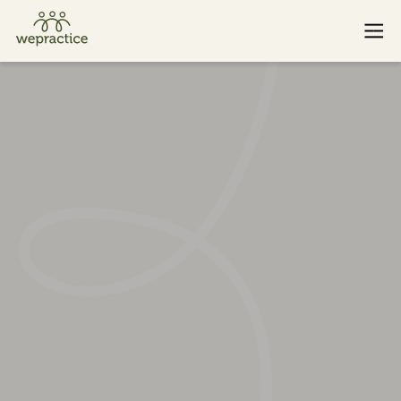
Baden
St. Gallen
Basel
Winterthur
Bern
Zug
Luzern
Zürich
Wenn Sie oder jemand, den Sie kennen, einen Notfall hat und
sofortige Hilfe benötigt, rufen Sie bitte 143 an. Finden Sie
weitere Notfallressourcen
hier
.
© 2026 WePractice.