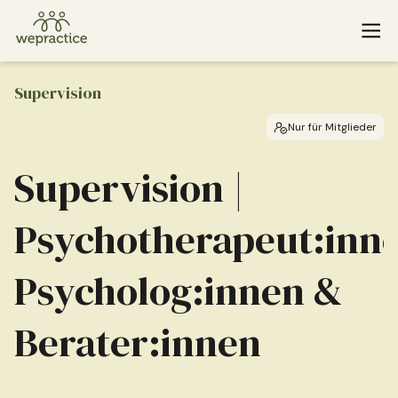
Supervision
Nur für Mitglieder
Supervision |
Wenn Sie oder jemand, den Sie kennen, einen Notfall hat und
sofortige Hilfe benötigt, rufen Sie bitte 143 an. Finden Sie
weitere Notfallressourcen
hier
.
© 2026 WePractice.
Psychotherapeut:inn
Psycholog:innen &
Berater:innen